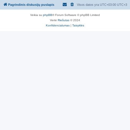
Pagrindinis diskusijų puslapis
Visos datos yra UTC+03:00 UTC+3
Veikia su
phpBB
® Forum Software © phpBB Limited
Vertė
Riešutas
© 2024
Konfidencialumas
|
Taisyklės