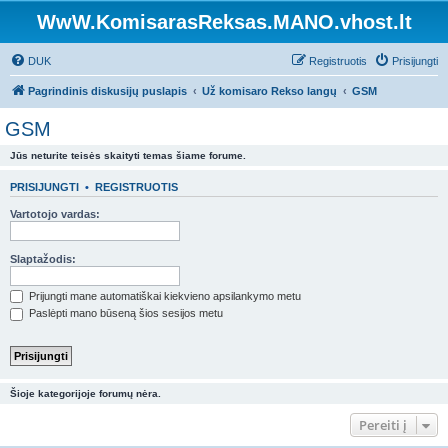
WwW.KomisarasReksas.MANO.vhost.lt
DUK
Registruotis
Prisijungti
Pagrindinis diskusijų puslapis
Už komisaro Rekso langų
GSM
GSM
Jūs neturite teisės skaityti temas šiame forume.
PRISIJUNGTI
•
REGISTRUOTIS
Vartotojo vardas:
Slaptažodis:
Prijungti mane automatiškai kiekvieno apsilankymo metu
Paslėpti mano būseną šios sesijos metu
Šioje kategorijoje forumų nėra.
Pereiti į