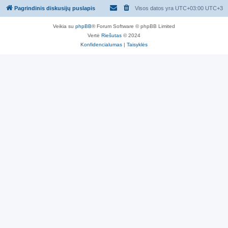
Pagrindinis diskusijų puslapis
Visos datos yra UTC+03:00 UTC+3
Veikia su
phpBB
® Forum Software © phpBB Limited
Vertė
Riešutas
© 2024
Konfidencialumas
|
Taisyklės