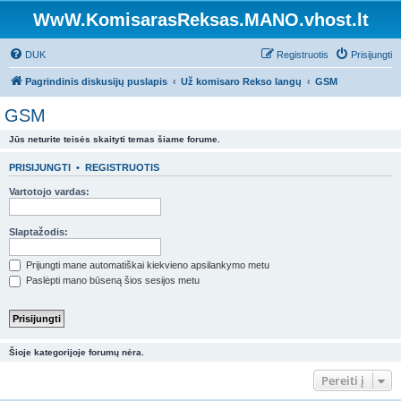
WwW.KomisarasReksas.MANO.vhost.lt
DUK
Registruotis
Prisijungti
Pagrindinis diskusijų puslapis
Už komisaro Rekso langų
GSM
GSM
Jūs neturite teisės skaityti temas šiame forume.
PRISIJUNGTI
•
REGISTRUOTIS
Vartotojo vardas:
Slaptažodis:
Prijungti mane automatiškai kiekvieno apsilankymo metu
Paslėpti mano būseną šios sesijos metu
Šioje kategorijoje forumų nėra.
Pereiti į