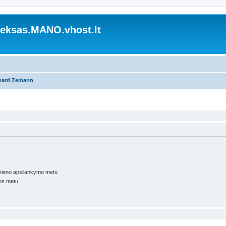
ksas.MANO.vhost.lt
hard Zemann
kvieno apsilankymo metu
os metu