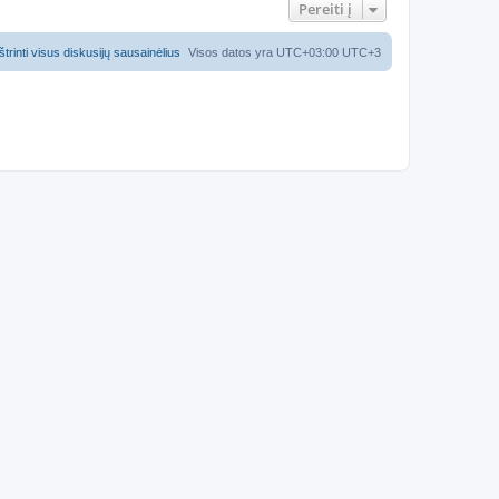
Pereiti į
Ištrinti visus diskusijų sausainėlius
Visos datos yra UTC+03:00 UTC+3