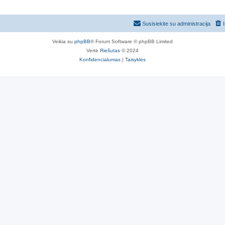
Susisiekite su administracija
Veikia su
phpBB
® Forum Software © phpBB Limited
Vertė
Riešutas
© 2024
Konfidencialumas
|
Taisyklės