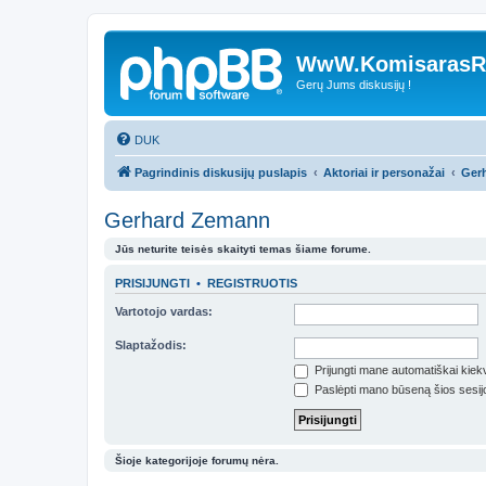
WwW.KomisarasRe
Gerų Jums diskusijų !
DUK
Pagrindinis diskusijų puslapis
Aktoriai ir personažai
Ger
Gerhard Zemann
Jūs neturite teisės skaityti temas šiame forume.
PRISIJUNGTI
•
REGISTRUOTIS
Vartotojo vardas:
Slaptažodis:
Prijungti mane automatiškai kie
Paslėpti mano būseną šios sesij
Šioje kategorijoje forumų nėra.