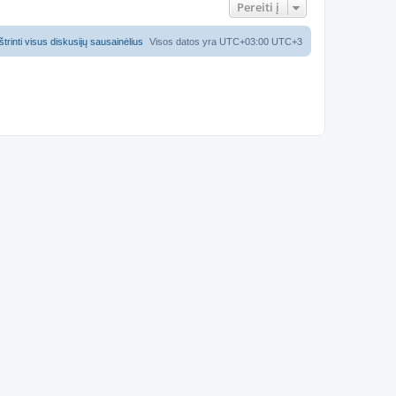
Pereiti į
Ištrinti visus diskusijų sausainėlius
Visos datos yra UTC+03:00 UTC+3