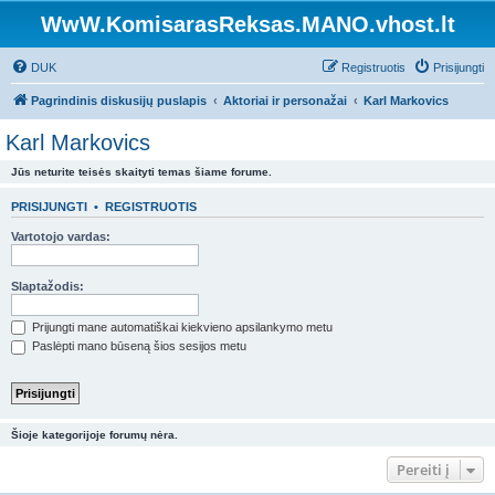
WwW.KomisarasReksas.MANO.vhost.lt
DUK
Registruotis
Prisijungti
Pagrindinis diskusijų puslapis
Aktoriai ir personažai
Karl Markovics
Karl Markovics
Jūs neturite teisės skaityti temas šiame forume.
PRISIJUNGTI
•
REGISTRUOTIS
Vartotojo vardas:
Slaptažodis:
Prijungti mane automatiškai kiekvieno apsilankymo metu
Paslėpti mano būseną šios sesijos metu
Šioje kategorijoje forumų nėra.
Pereiti į