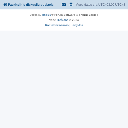
Pagrindinis diskusijų puslapis
Visos datos yra UTC+03:00 UTC+3
Veikia su
phpBB
® Forum Software © phpBB Limited
Vertė
Riešutas
© 2024
Konfidencialumas
|
Taisyklės