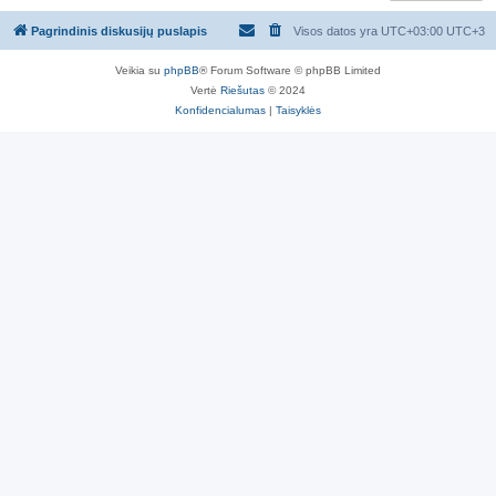
Pagrindinis diskusijų puslapis
Visos datos yra UTC+03:00 UTC+3
Veikia su
phpBB
® Forum Software © phpBB Limited
Vertė
Riešutas
© 2024
Konfidencialumas
|
Taisyklės