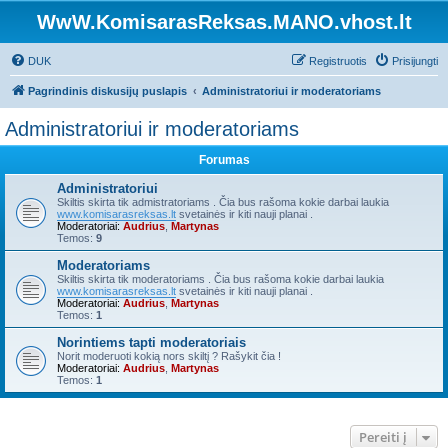
WwW.KomisarasReksas.MANO.vhost.lt
DUK
Registruotis
Prisijungti
Pagrindinis diskusijų puslapis
Administratoriui ir moderatoriams
Administratoriui ir moderatoriams
Forumas
Administratoriui
Skiltis skirta tik admistratoriams . Čia bus rašoma kokie darbai laukia
www.komisarasreksas.lt
svetainės ir kiti nauji planai .
Moderatoriai:
Audrius
,
Martynas
Temos:
9
Moderatoriams
Skiltis skirta tik moderatoriams . Čia bus rašoma kokie darbai laukia
www.komisarasreksas.lt
svetainės ir kiti nauji planai .
Moderatoriai:
Audrius
,
Martynas
Temos:
1
Norintiems tapti moderatoriais
Norit moderuoti kokią nors skiltį ? Rašykit čia !
Moderatoriai:
Audrius
,
Martynas
Temos:
1
Pereiti į