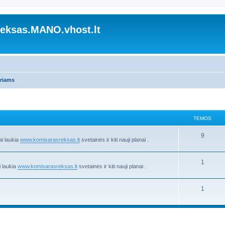
ksas.MANO.vhost.lt
oriams
TEMOS
9
ai laukia
www.komisarasreksas.lt
svetainės ir kiti nauji planai .
1
i laukia
www.komisarasreksas.lt
svetainės ir kiti nauji planai .
1