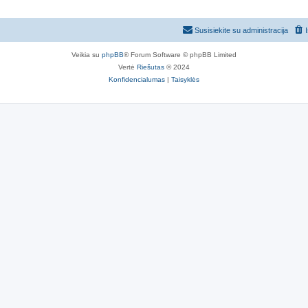
Susisiekite su administracija
Veikia su
phpBB
® Forum Software © phpBB Limited
Vertė
Riešutas
© 2024
Konfidencialumas
|
Taisyklės