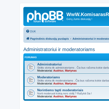
WwW.KomisarasRe
Gerų Jums diskusijų !
DUK
Pagrindinis diskusijų puslapis
Administratoriui ir moderat
Administratoriui ir moderatoriams
FORUMAS
Administratoriui
Skiltis skirta tik admistratoriams . Čia bus rašoma kokie darb
Moderatoriai:
Audrius
,
Martynas
Moderatoriams
Skiltis skirta tik moderatoriams . Čia bus rašoma kokie darba
Moderatoriai:
Audrius
,
Martynas
Norintiems tapti moderatoriais
Norit moderuoti kokią nors skiltį ? Rašykit čia !
Moderatoriai:
Audrius
,
Martynas