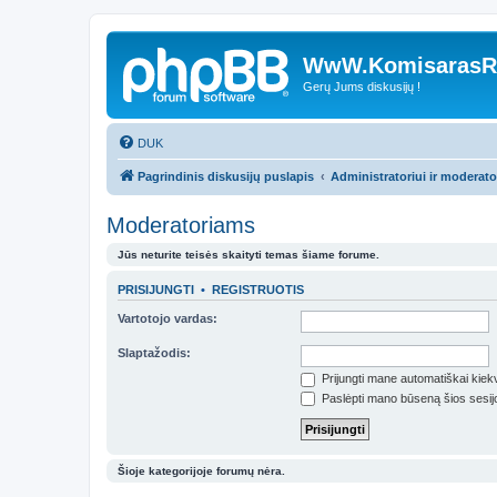
WwW.KomisarasRe
Gerų Jums diskusijų !
DUK
Pagrindinis diskusijų puslapis
Administratoriui ir moderat
Moderatoriams
Jūs neturite teisės skaityti temas šiame forume.
PRISIJUNGTI
•
REGISTRUOTIS
Vartotojo vardas:
Slaptažodis:
Prijungti mane automatiškai kie
Paslėpti mano būseną šios sesij
Šioje kategorijoje forumų nėra.