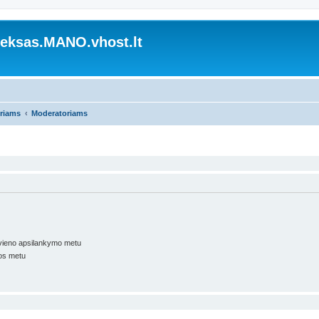
ksas.MANO.vhost.lt
oriams
Moderatoriams
kvieno apsilankymo metu
os metu