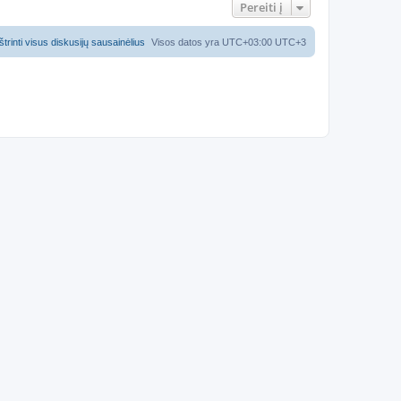
Pereiti į
Ištrinti visus diskusijų sausainėlius
Visos datos yra UTC+03:00 UTC+3