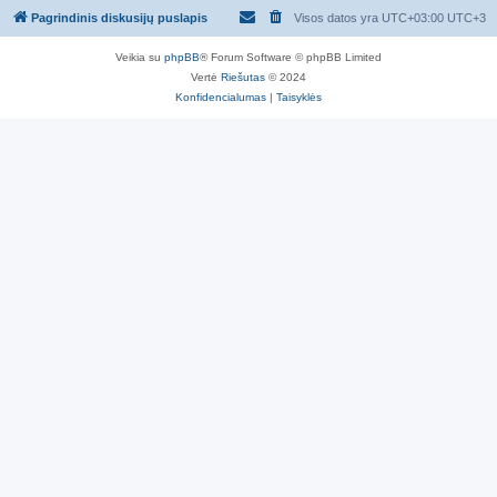
Pagrindinis diskusijų puslapis
Visos datos yra UTC+03:00 UTC+3
Veikia su
phpBB
® Forum Software © phpBB Limited
Vertė
Riešutas
© 2024
Konfidencialumas
|
Taisyklės