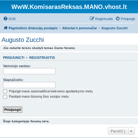
WwW.KomisarasReksas.MANO.vhost.lt
DUK
Registruotis
Prisijungti
Pagrindinis diskusijų puslapis
Aktoriai ir personažai
Augusto Zucchi
Augusto Zucchi
Jūs neturite teisės skaityti temas šiame forume.
PRISIJUNGTI
•
REGISTRUOTIS
Vartotojo vardas:
Slaptažodis:
Prijungti mane automatiškai kiekvieno apsilankymo metu
Paslėpti mano būseną šios sesijos metu
Šioje kategorijoje forumų nėra.
Pereiti į