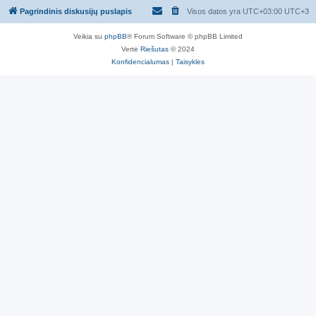
Pagrindinis diskusijų puslapis
Visos datos yra UTC+03:00 UTC+3
Veikia su
phpBB
® Forum Software © phpBB Limited
Vertė
Riešutas
© 2024
Konfidencialumas
|
Taisyklės