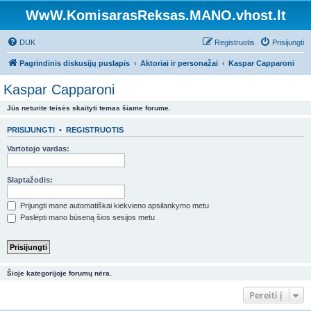
WwW.KomisarasReksas.MANO.vhost.lt
DUK
Registruotis
Prisijungti
Pagrindinis diskusijų puslapis
Aktoriai ir personažai
Kaspar Capparoni
Kaspar Capparoni
Jūs neturite teisės skaityti temas šiame forume.
PRISIJUNGTI
•
REGISTRUOTIS
Vartotojo vardas:
Slaptažodis:
Prijungti mane automatiškai kiekvieno apsilankymo metu
Paslėpti mano būseną šios sesijos metu
Šioje kategorijoje forumų nėra.
Pereiti į