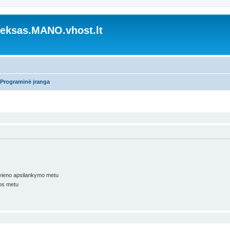
ksas.MANO.vhost.lt
Programinė įranga
kvieno apsilankymo metu
os metu