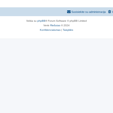
Susisiekite su administracija
Veikia su
phpBB
® Forum Software © phpBB Limited
Vertė
Riešutas
© 2024
Konfidencialumas
|
Taisyklės