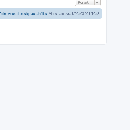
Pereiti į
Ištrinti visus diskusijų sausainėlius
Visos datos yra UTC+03:00 UTC+3