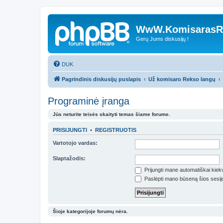
WwW.KomisarasRe
Gerų Jums diskusijų !
DUK
Pagrindinis diskusijų puslapis
Už komisaro Rekso langų
Programinė įranga
Jūs neturite teisės skaityti temas šiame forume.
PRISIJUNGTI
•
REGISTRUOTIS
Vartotojo vardas:
Slaptažodis:
Prijungti mane automatiškai kie
Paslėpti mano būseną šios sesij
Šioje kategorijoje forumų nėra.