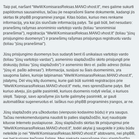
Taip pat, naršant “WwW.KomisarasReksas.MANO.vhost.lt”, mes galime sukurti
papildomus sausainėlius, tačiau jie neaprašomi šiame dokumente, kadangi jis
skirtas tik phpBB programinei įrangai. Kitas būdas, kuriuo mes renkame
informaciją, yra kai jūs siunčiate informaciją patys. Tai gali būti, bet nesudaro:
pranešimų rašymas anoniminio vartotojo vardu (toliau “anoniminiai
pranešimai”), registracija “WwW.KomisarasReksas.MANO.vhost.lt” (toliau “jūsų
prisijungimo duomenys”) ir pranešimų rašymas prisijungus registruotu vardu
(toliau “jūsų pranešimai”).
Jūsų prisijungimo duomenys bus sudaryti bent iš unikalaus vartotojo vardo
(toliau “jūsų vartotojo vardas”), asmeninio slaptažodžio skirto prisijungti prie
diskusijų (toliau “jūsų slaptažodis”) ir asmeninio tikro el. pašto adreso (toliau
“jūsų el. pašto adresas”). Informacija, susijusi su šiais duomenimis, yra
saugoma šalies, kurioje talpinamas “WwW.KomisarasReksas.MANO.vhost.lt”,
įstatymų. Dėl visų kitų duomenų, kurie gali būti surinkti registracijos prie
“WwW.KomisarasReksas.MANO.vhost.lt” metu, mes sprendžiame patys. Bet
kuriuo atveju, jūs galite pasirinkti, kuriuos duomenis rodyti viešai, o kuriuos
slėpti. Taipogi, savo aprašyme jūs turite galimybę pasirinkti, ar gauti
automatiškai sugeneruotus el. laiškus nuo phpBB programinės įrangos, ar ne.
Jūsų slaptažodis yra užkoduotas (vienpusio kodavimo būdu) ir yra saugus.
Tačiau nerekomenduojama naudoti to paties slaptažodžio, kurį naudojate
kituose Interneto puslapiuose. Jūsų slaptažodis skirtas tik prisijungimui prie
“WwW.KomisarasReksas.MANO.vhost.lt”, todėl akylai jį saugokite ir jokiu būdu
neteikite jo nei “WwW.KomisarasReksas.MANO.vhost.lt” atstovams, nei phpBB,
nei bet kurioms trečioms šalims. Mes niekada neprašome jūsų slaptažodžio.