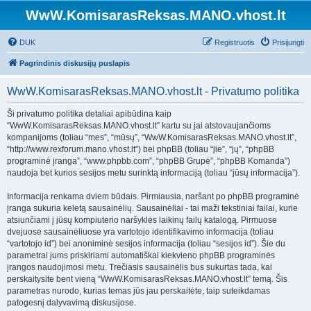
WwW.KomisarasReksas.MANO.vhost.lt
DUK
Registruotis
Prisijungti
Pagrindinis diskusijų puslapis
WwW.KomisarasReksas.MANO.vhost.lt - Privatumo politika
Ši privatumo politika detaliai apibūdina kaip
“WwW.KomisarasReksas.MANO.vhost.lt” kartu su jai atstovaujančioms
kompanijoms (toliau “mes”, “mūsų”, “WwW.KomisarasReksas.MANO.vhost.lt”,
“http://www.rexforum.mano.vhost.lt”) bei phpBB (toliau “jie”, “jų”, “phpBB
programinė įranga”, “www.phpbb.com”, “phpBB Grupė”, “phpBB Komanda”)
naudoja bet kurios sesijos metu surinktą informaciją (toliau “jūsų informacija”).
Informacija renkama dviem būdais. Pirmiausia, naršant po phpBB programinė
įranga sukuria keletą sausainėlių. Sausainėliai - tai maži tekstiniai failai, kurie
atsiunčiami į jūsų kompiuterio naršyklės laikinų failų katalogą. Pirmuose
dvejuose sausainėliuose yra vartotojo identifikavimo informacija (toliau
“vartotojo id”) bei anoniminė sesijos informacija (toliau “sesijos id”). Šie du
parametrai jums priskiriami automatiškai kiekvieno phpBB programinės
įrangos naudojimosi metu. Trečiasis sausainėlis bus sukurtas tada, kai
perskaitysite bent vieną “WwW.KomisarasReksas.MANO.vhost.lt” temą. Šis
parametras nurodo, kurias temas jūs jau perskaitėte, taip suteikdamas
patogesnį dalyvavimą diskusijose.