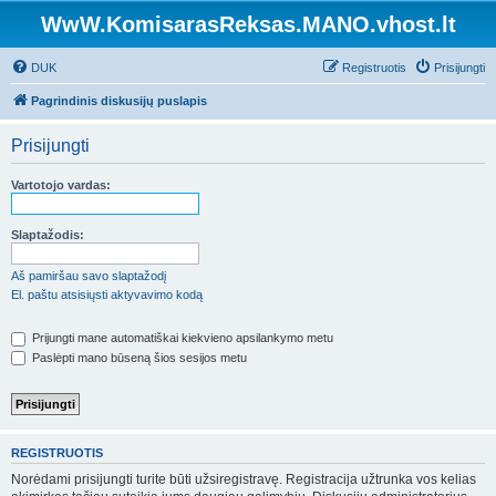
WwW.KomisarasReksas.MANO.vhost.lt
DUK
Registruotis
Prisijungti
Pagrindinis diskusijų puslapis
Prisijungti
Vartotojo vardas:
Slaptažodis:
Aš pamiršau savo slaptažodį
El. paštu atsisiųsti aktyvavimo kodą
Prijungti mane automatiškai kiekvieno apsilankymo metu
Paslėpti mano būseną šios sesijos metu
REGISTRUOTIS
Norėdami prisijungti turite būti užsiregistravę. Registracija užtrunka vos kelias