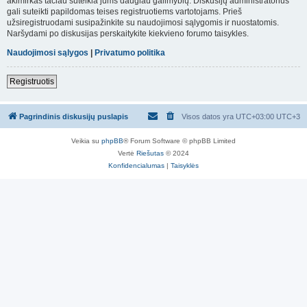
akimirkas tačiau suteikia jums daugiau galimybių. Diskusijų administratorius
gali suteikti papildomas teises registruotiems vartotojams. Prieš
užsiregistruodami susipažinkite su naudojimosi sąlygomis ir nuostatomis.
Naršydami po diskusijas perskaitykite kiekvieno forumo taisykles.
Naudojimosi sąlygos
|
Privatumo politika
Registruotis
Pagrindinis diskusijų puslapis
Visos datos yra UTC+03:00 UTC+3
Veikia su
phpBB
® Forum Software © phpBB Limited
Vertė
Riešutas
© 2024
Konfidencialumas
|
Taisyklės