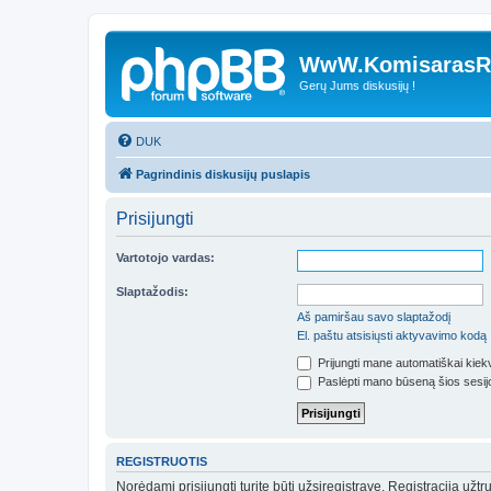
WwW.KomisarasRe
Gerų Jums diskusijų !
DUK
Pagrindinis diskusijų puslapis
Prisijungti
Vartotojo vardas:
Slaptažodis:
Aš pamiršau savo slaptažodį
El. paštu atsisiųsti aktyvavimo kodą
Prijungti mane automatiškai kie
Paslėpti mano būseną šios sesij
REGISTRUOTIS
Norėdami prisijungti turite būti užsiregistravę. Registracija už