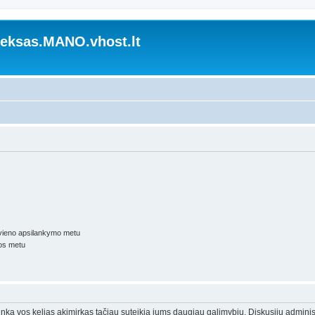
ksas.MANO.vhost.lt
kvieno apsilankymo metu
os metu
trunka vos kelias akimirkas tačiau suteikia jums daugiau galimybių. Diskusijų adminis