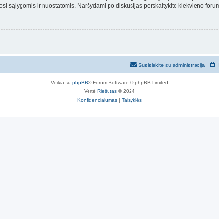
osi sąlygomis ir nuostatomis. Naršydami po diskusijas perskaitykite kiekvieno forum
Susisiekite su administracija
Veikia su
phpBB
® Forum Software © phpBB Limited
Vertė
Riešutas
© 2024
Konfidencialumas
|
Taisyklės