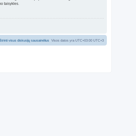
o taisykles.
Ištrinti visus diskusijų sausainėlius
Visos datos yra UTC+03:00 UTC+3