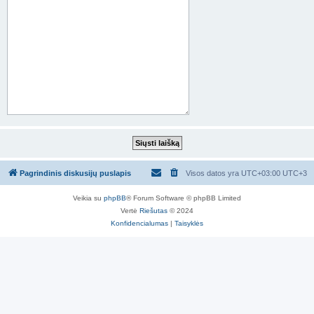
Pagrindinis diskusijų puslapis
Visos datos yra UTC+03:00 UTC+3
Veikia su
phpBB
® Forum Software © phpBB Limited
Vertė
Riešutas
© 2024
Konfidencialumas
|
Taisyklės