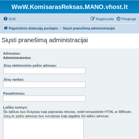
WwW.KomisarasReksas.MANO.vhost.lt
DUK
Registruotis
Prisijungti
Pagrindinis diskusijų puslapis
Siųsti pranešimą administracijai
Siųsti pranešimą administracijai
Adresatas:
Administratorius
Jūsų elektroninio pašto adresas:
Jūsų vardas:
Pavadinimas:
Laiško turinys:
Šis laiškas bus išsiųstas kaip paprastas tekstas, todėl nenaudokite HTML ar BBKodo.
Jūsų el. pašto adresas bus nurodytas kaip atgalinis šio laiško adresas.